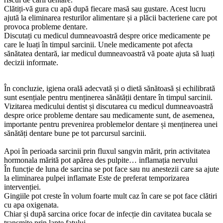
Clătiți-vă gura cu apă după fiecare masă sau gustare. Acest lucru
ajută la eliminarea resturilor alimentare și a plăcii bacteriene care pot
provoca probleme dentare.
Discutați cu medicul dumneavoastră despre orice medicamente pe
care le luați în timpul sarcinii. Unele medicamente pot afecta
sănătatea dentară, iar medicul dumneavoastră vă poate ajuta să luați
decizii informate.
În concluzie, igiena orală adecvată și o dietă sănătoasă și echilibrată
sunt esențiale pentru menținerea sănătății dentare în timpul sarcinii.
Vizitarea medicului dentist și discutarea cu medicul dumneavoastră
despre orice probleme dentare sau medicamente sunt, de asemenea,
importante pentru prevenirea problemelor dentare și menținerea unei
sănătăți dentare bune pe tot parcursul sarcinii.
Apoi în perioada sarcinii prin fluxul sangvin mărit, prin activitatea
hormonala mărită pot apărea des pulpite… inflamația nervului
În funcție de luna de sarcina se pot face sau nu anestezii care sa ajute
la eliminarea pulpei inflamate Este de preferat temporizarea
intervenției.
Gingiile pot creste în volum foarte mult caz în care se pot face clătiri
cu apa oxigenata.
Chiar și după sarcina orice focar de infecție din cavitatea bucala se
transmite prin lapte fatului.