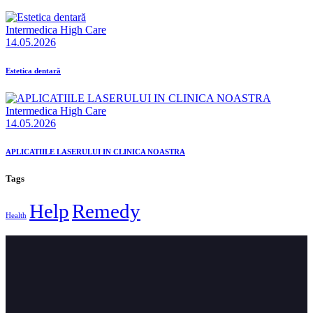
Intermedica High Care
14.05.2026
Estetica dentară
Intermedica High Care
14.05.2026
APLICATIILE LASERULUI IN CLINICA NOASTRA
Tags
Help
Remedy
Health