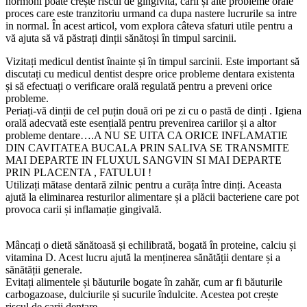
hormoni poate crește riscul de gingivită, carii și alte probleme orale
proces care este tranzitoriu urmand ca dupa nastere lucrurile sa intre
in normal. În acest articol, vom explora câteva sfaturi utile pentru a
vă ajuta să vă păstrați dinții sănătoși în timpul sarcinii.
Vizitați medicul dentist înainte și în timpul sarcinii. Este important să
discutați cu medicul dentist despre orice probleme dentara existenta
și să efectuați o verificare orală regulată pentru a preveni orice
probleme.
Periați-vă dinții de cel puțin două ori pe zi cu o pastă de dinți . Igiena
orală adecvată este esențială pentru prevenirea cariilor și a altor
probleme dentare….A NU SE UITA CA ORICE INFLAMATIE
DIN CAVITATEA BUCALA PRIN SALIVA SE TRANSMITE
MAI DEPARTE IN FLUXUL SANGVIN SI MAI DEPARTE
PRIN PLACENTA , FATULUI !
Utilizați mătase dentară zilnic pentru a curăța între dinți. Aceasta
ajută la eliminarea resturilor alimentare și a plăcii bacteriene care pot
provoca carii și inflamație gingivală.
Mâncați o dietă sănătoasă și echilibrată, bogată în proteine, calciu și
vitamina D. Acest lucru ajută la menținerea sănătății dentare și a
sănătății generale.
Evitați alimentele și băuturile bogate în zahăr, cum ar fi băuturile
carbogazoase, dulciurile și sucurile îndulcite. Acestea pot crește
riscul de carii dentare.