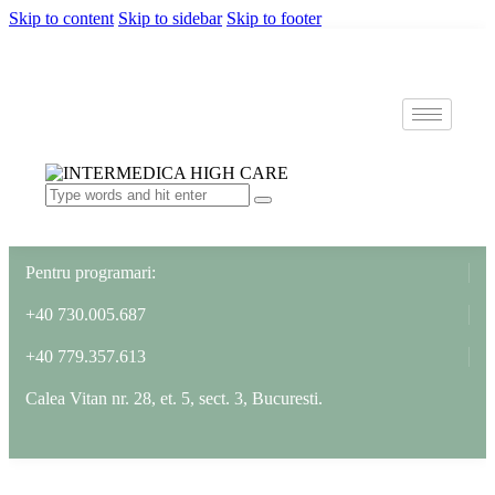
Skip to content
Skip to sidebar
Skip to footer
Pentru programari:
+40 730.005.687
+40 779.357.613
Calea Vitan nr. 28, et. 5, sect. 3, Bucuresti.