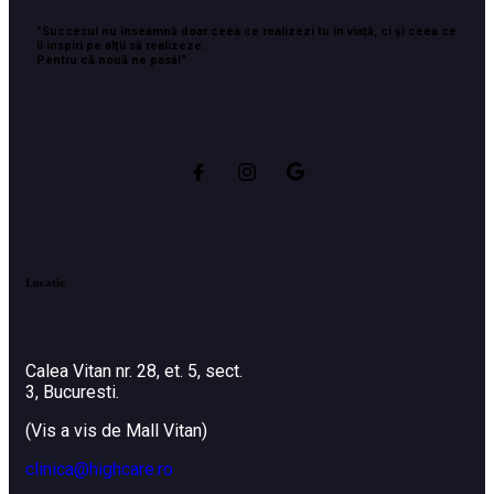
”Succesul nu înseamnă doar ceea ce realizezi tu în viață, ci și ceea ce
îi inspiri pe alții să realizeze.
Pentru că nouă ne pasă!”
Locatie
Calea Vitan nr. 28, et. 5, sect.
3, Bucuresti.
(Vis a vis de Mall Vitan)
clinica@highcare.ro