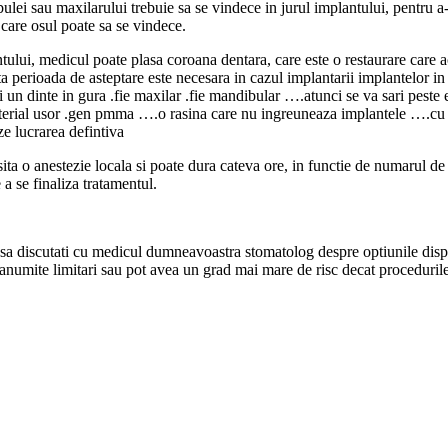
ei sau maxilarului trebuie sa se vindece in jurul implantului, pentru a-
 care osul poate sa se vindece.
ului, medicul poate plasa coroana dentara, care este o restaurare care a
a perioada de asteptare este necesara in cazul implantarii implantelor in
ci un dinte in gura .fie maxilar .fie mandibular ….atunci se va sari peste
aterial usor .gen pmma ….o rasina care nu ingreuneaza implantele ….cu a
e lucrarea defintiva
a o anestezie locala si poate dura cateva ore, in functie de numarul de 
 a se finaliza tratamentul.
t sa discutati cu medicul dumneavoastra stomatolog despre optiunile disp
 anumite limitari sau pot avea un grad mai mare de risc decat procedurile