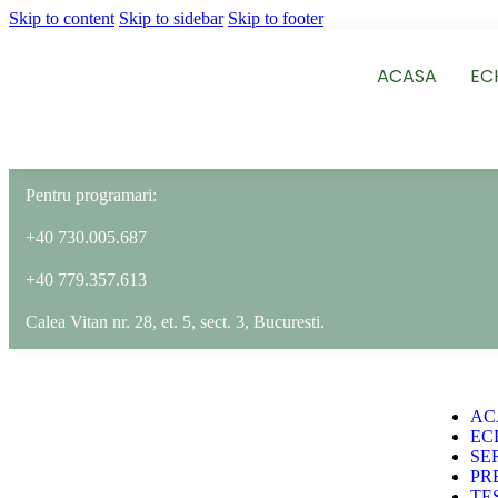
Skip to content
Skip to sidebar
Skip to footer
ACASA
EC
Pentru programari:
+40 730.005.687
+40 779.357.613
Calea Vitan nr. 28, et. 5, sect. 3, Bucuresti.
AC
EC
SER
PR
TE