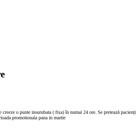
re
 creeze o punte insurubata ( fixa) în numai 24 ore. Se pretează paciențilo
erioada promotionala pana in martie