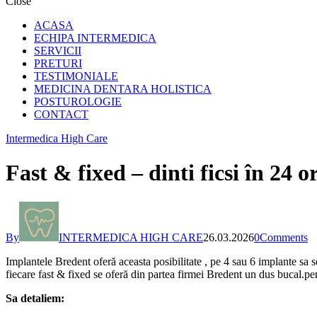
Close
ACASA
ECHIPA INTERMEDICA
SERVICII
PRETURI
TESTIMONIALE
MEDICINA DENTARA HOLISTICA
POSTUROLOGIE
CONTACT
Intermedica High Care
Fast & fixed – dinti ficsi în 24 o
By
INTERMEDICA HIGH CARE
26.03.2026
0
Comments
Implantele Bredent oferă aceasta posibilitate , pe 4 sau 6 implante sa se
fiecare fast & fixed se oferă din partea firmei Bredent un dus bucal.p
Sa detaliem: