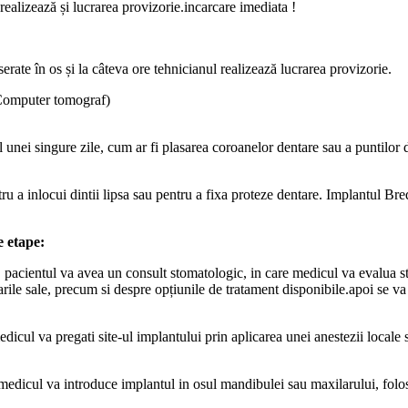
 realizează și lucrarea provizorie.incarcare imediata !
serate în os și la câteva ore tehnicianul realizează lucrarea provizorie.
 Computer tomograf)
l unei singure zile, cum ar fi plasarea coroanelor dentare sau a puntilor d
tru a inlocui dintii lipsa sau pentru a fixa proteze dentare. Implantul Bred
e etape:
 pacientul va avea un consult stomatologic, in care medicul va evalua st
rile sale, precum si despre opțiunile de tratament disponibile.apoi se v
dicul va pregati site-ul implantului prin aplicarea unei anestezii locale 
 medicul va introduce implantul in osul mandibulei sau maxilarului, folo