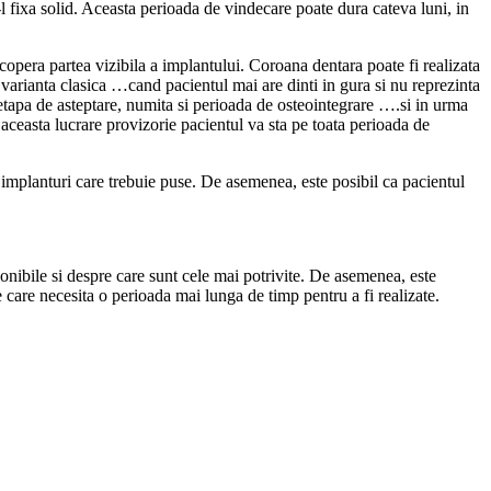
l fixa solid. Aceasta perioada de vindecare poate dura cateva luni, in
copera partea vizibila a implantului. Coroana dentara poate fi realizata
 varianta clasica …cand pacientul mai are dinti in gura si nu reprezinta
 etapa de asteptare, numita si perioada de osteointegrare ….si in urma
ceasta lucrare provizorie pacientul va sta pe toata perioada de
implanturi care trebuie puse. De asemenea, este posibil ca pacientul
onibile si despre care sunt cele mai potrivite. De asemenea, este
 care necesita o perioada mai lunga de timp pentru a fi realizate.