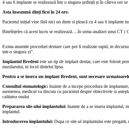
4 sau 6 implante se realizează într o singura ședință și în câteva ore se
Asta înseamnă dinți ficsi în 24 ore.
Pacientul inițial vine fără nici un dinte si pleacă cu 4 sau 6 implante in
Bineînțeles că acest lucru se realizează….în urma analizei unui CT (
Exista anumite proceduri dentare care pot fi realizate rapid, in decursu
intr-o singura zi”.
Implantul Bredent
este un tip de implant dentar, care este folosit pen
maxilarului, in locul dintelui lipsa.
Pentru a se insera un implant Bredent, sunt necesare urmatoarel
Consultul stomatologic:
Inainte de a incepe procedura de implantare,
asemenea, medicul va discuta cu pacientul despre obiectivele si astepta
calitatea osului
Prepararea site-ului implantului:
Inainte de a se insera implantul, me
implantul.
Introducerea implantului:
Dupa ce site-ul implantului este pregatit,