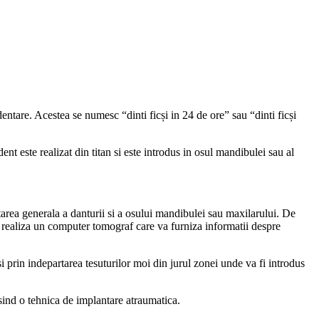
entare. Acestea se numesc “dinti ficși in 24 de ore” sau “dinti ficși
ent este realizat din titan si este introdus in osul mandibulei sau al
area generala a danturii si a osului mandibulei sau maxilarului. De
a realiza un computer tomograf care va furniza informatii despre
si prin indepartarea tesuturilor moi din jurul zonei unde va fi introdus
sind o tehnica de implantare atraumatica.