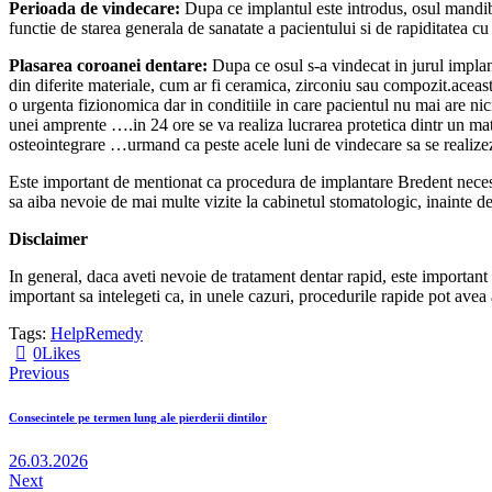
Perioada de vindecare:
Dupa ce implantul este introdus, osul mandibul
functie de starea generala de sanatate a pacientului si de rapiditatea cu
Plasarea coroanei dentare:
Dupa ce osul s-a vindecat in jurul implant
din diferite materiale, cum ar fi ceramica, zirconiu sau compozit.aceast
o urgenta fizionomica dar in conditiile in care pacientul nu mai are ni
unei amprente ….in 24 ore se va realiza lucrarea protetica dintr un m
osteointegrare …urmand ca peste acele luni de vindecare sa se realizez
Este important de mentionat ca procedura de implantare Bredent necesit
sa aiba nevoie de mai multe vizite la cabinetul stomatologic, inainte de
Disclaimer
In general, daca aveti nevoie de tratament dentar rapid, este importan
important sa intelegeti ca, in unele cazuri, procedurile rapide pot avea
Tags:
Help
Remedy
0
Likes
Previous
Consecintele pe termen lung ale pierderii dintilor
26.03.2026
Next