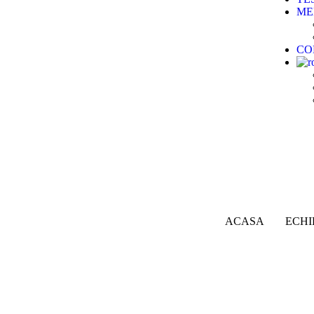
ME
CO
ACASA
ECHI