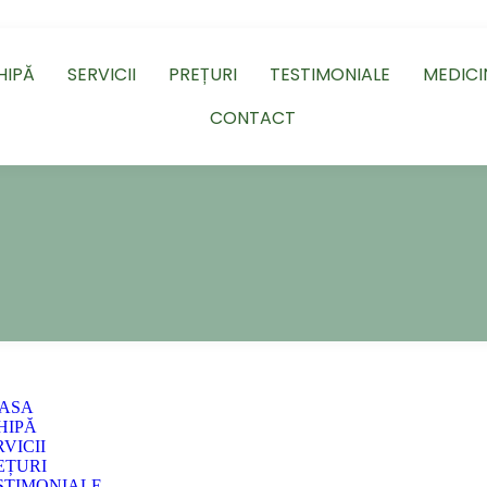
HIPĂ
SERVICII
PREȚURI
TESTIMONIALE
MEDICI
CONTACT
ASA
HIPĂ
VICII
EȚURI
STIMONIALE