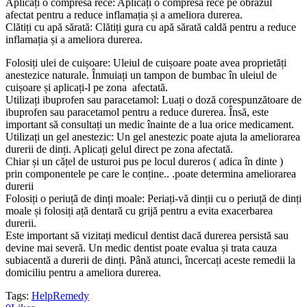
Aplicați o compresă rece: Aplicați o compresă rece pe obrazul
afectat pentru a reduce inflamația și a ameliora durerea.
Clătiți cu apă sărată: Clătiți gura cu apă sărată caldă pentru a reduce
inflamația și a ameliora durerea.
Folosiți ulei de cuișoare: Uleiul de cuișoare poate avea proprietăți
anestezice naturale. Înmuiați un tampon de bumbac în uleiul de
cuișoare și aplicați-l pe zona afectată.
Utilizați ibuprofen sau paracetamol: Luați o doză corespunzătoare de
ibuprofen sau paracetamol pentru a reduce durerea. Însă, este
important să consultați un medic înainte de a lua orice medicament.
Utilizați un gel anestezic: Un gel anestezic poate ajuta la ameliorarea
durerii de dinți. Aplicați gelul direct pe zona afectată.
Chiar și un cățel de usturoi pus pe locul dureros ( adica în dinte )
prin componentele pe care le conține.. .poate determina ameliorarea
durerii
Folosiți o periuță de dinți moale: Periați-vă dinții cu o periuță de dinți
moale și folosiți ață dentară cu grijă pentru a evita exacerbarea
durerii.
Este important să vizitați medicul dentist dacă durerea persistă sau
devine mai severă. Un medic dentist poate evalua și trata cauza
subiacentă a durerii de dinți. Până atunci, încercați aceste remedii la
domiciliu pentru a ameliora durerea.
Tags:
Help
Remedy