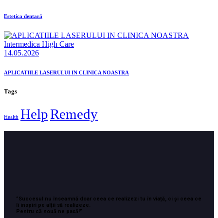
Estetica dentară
Intermedica High Care
14.05.2026
APLICATIILE LASERULUI IN CLINICA NOASTRA
Tags
Help
Remedy
Health
”Succesul nu înseamnă doar ceea ce realizezi tu în viață, ci și ceea ce
îi inspiri pe alții să realizeze.
Pentru că nouă ne pasă!”