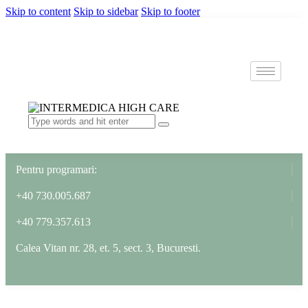
Skip to content
Skip to sidebar
Skip to footer
Pentru programari:
+40 730.005.687
+40 779.357.613
Calea Vitan nr. 28, et. 5, sect. 3, Bucuresti.